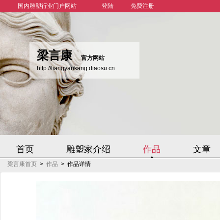
国内雕塑行业门户网站
登陆
免费注册
梁言康
官方网站
http://liangyankang.diaosu.cn
首页
雕塑家介绍
作品
文章
梁言康首页
>
作品
>
作品详情