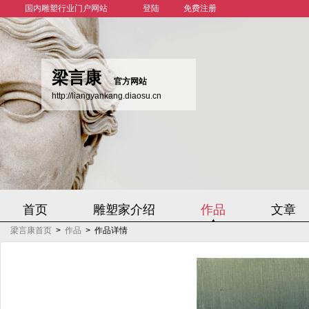
国内雕塑行业门户网站
登陆
免费注册
梁言康
官方网站
http://liangyankang.diaosu.cn
首页
雕塑家介绍
作品
文章
梁言康首页
>
作品
>
作品详情